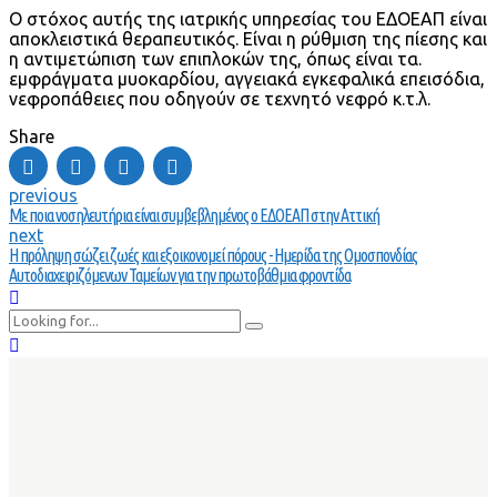
Ο στόχος αυτής της ιατρικής υπηρεσίας του ΕΔΟΕΑΠ είναι
αποκλειστικά θεραπευτικός. Είναι η ρύθμιση της πίεσης και
η αντιμετώπιση των επιπλοκών της, όπως είναι τα.
εμφράγματα μυοκαρδίου, αγγειακά εγκεφαλικά επεισόδια,
νεφροπάθειες που οδηγούν σε τεχνητό νεφρό κ.τ.λ.
Share
previous
Με ποια νοσηλευτήρια είναι συμβεβλημένος ο ΕΔΟΕΑΠ στην Αττική
next
Η πρόληψη σώζει ζωές και εξοικονομεί πόρους - Ημερίδα της Ομοσπονδίας
Αυτοδιαχειριζόμενων Ταμείων για την πρωτοβάθμια φροντίδα
ΕΓΓΡΑΦΗ ΣΤΙΣ